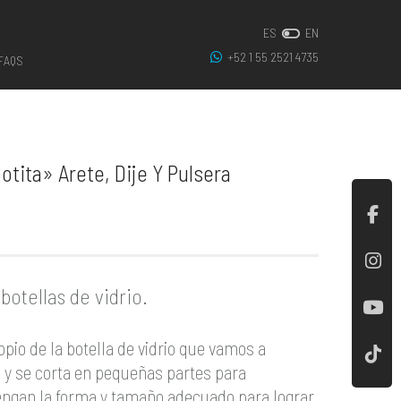
ES
EN
+52 1 55 2521 4735
FAQS
otita» Arete, Dije Y Pulsera
botellas de vidrio.
opio de la botella de vidrio que vamos a
 y se corta en pequeñas partes para
tengan la forma y tamaño adecuado para lograr