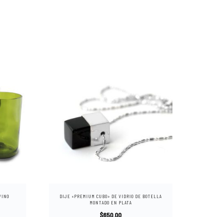
E
s
t
VINO
DIJE «PREMIUM CUBO» DE VIDRIO DE BOTELLA
e
MONTADO EN PLATA
p
$
650.00