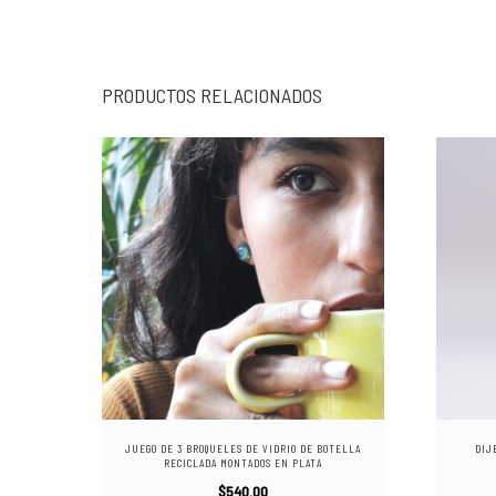
PRODUCTOS RELACIONADOS
E
s
t
JUEGO DE 3 BROQUELES DE VIDRIO DE BOTELLA
e
DIJ
RECICLADA MONTADOS EN PLATA
p
$
540.00