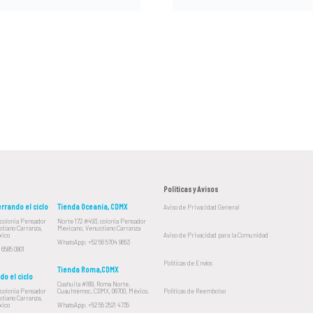
Políticas y Avisos
rrando el ciclo
Tienda Oceanía, CDMX
Aviso de Privacidad General
 colonia Pensador
Norte 172 #493, colonia Pensador
tiano Carranza,
Mexicano, Venustiano Carranza
xico
Aviso de Privacidad para la Comunidad
WhatsApp: +52 56 5704 9653
 6585 0801
Políticas de Envíos
Tienda Roma,CDMX
do el ciclo
Coahuila #189, Roma Norte,
 colonia Pensador
Cuauhtémoc, CDMX, 06700, México.
Políticas de Reembolso
tiano Carranza,
xico
WhatsApp: +52 55 2521 4735