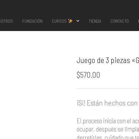
SOTROS
FUNDACIÓN
CURSOS
TIENDA
CONTACTO
Juego de 3 piezas «G
$
570.00
¡Sí! Están hechos con 
El proceso inicia con el ac
ocupar, después se limpia
derretirlas, cuidado que 