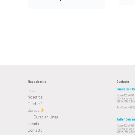
r
o
d
u
c
t
o
t
i
e
Mapa de sitio
Contacto
n
Fundación Ce
Inicio
e
Norte 172 #493,
Nosotros
Mexicano, Venus
CDMX, 15510, Mé
m
Fundación
Teléfono: +52 55
Cursos
ú
Curso en Línea
l
Taller Cerran
Tienda
Norte 172 #493,
t
Mexicano, Venus
Contacto
CDMX, 15510, Mé