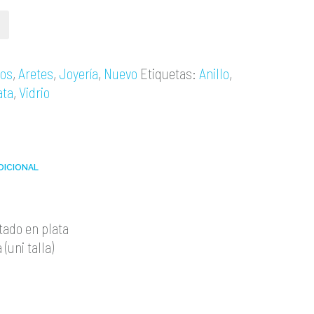
los
,
Aretes
,
Joyería
,
Nuevo
Etiquetas:
Anillo
,
ata
,
Vidrio
DICIONAL
tado en plata
(uni talla)