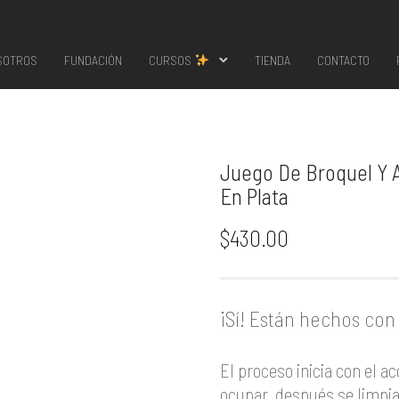
SOTROS
FUNDACIÓN
CURSOS
TIENDA
CONTACTO
Juego De Broquel Y A
En Plata
$
430.00
¡Sí! Están hechos con 
El proceso inicia con el ac
ocupar, después se limpia