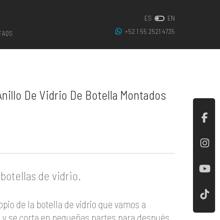
ES
EN
+52 1 55 2521 4735
FAQS
nillo De Vidrio De Botella Montados
botellas de vidrio.
opio de la botella de vidrio que vamos a
 y se corta en pequeñas partes para después