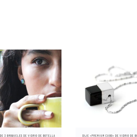
E
s
t
DE 3 BROQUELES DE VIDRIO DE BOTELLA
DIJE «PREMIUM CUBO» DE VIDRIO DE 