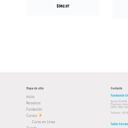
$
362.07
Mapa de sitio
Contacto
Fundación Ce
Inicio
Norte 172 #493,
Nosotros
Mexicano, Venus
CDMX, 15510, Mé
Fundación
Teléfono: +52 55
Cursos
Curso en Línea
Taller Cerran
Tienda