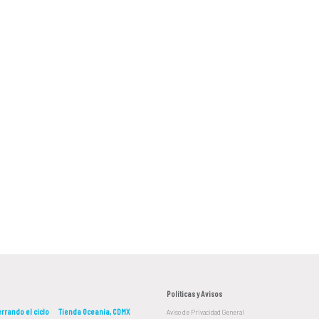
Políticas y Avisos
rrando el ciclo
Tienda Oceanía, CDMX
Aviso de Privacidad General